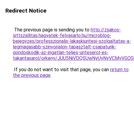
Redirect Notice
The previous page is sending you to
http://zsakos-
sittszallitas.hagyatek-felvasarlo.hu/microblog-
bejegyzes/professzionalis-lakaskiuritesi-szolgaltatas-a-
legmagasabb-szinvonalon-tapasztalt-csapatunk-
gondoskodik-az-ingatlan-teljes-uriteserol-es-
takaritasarol/orkeny/JUU5NiVDQSUwNyUyNyVCMy
If you do not want to visit that page, you can
return to
the previous page
.